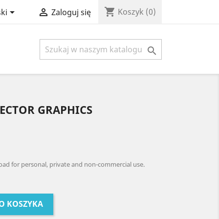
shopping_cart


Koszyk
(0)
ki
Zaloguj się

ECTOR GRAPHICS
oad for personal, private and non-commercial use.
O KOSZYKA